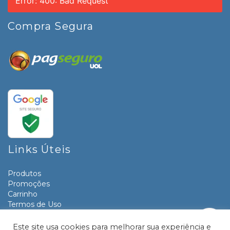
Error: 400: Bad Request
Compra Segura
Links Úteis
Produtos
Promoções
Carrinho
Termos de Uso
Informativos
Contato
Este site usa cookies para melhorar sua experiência e