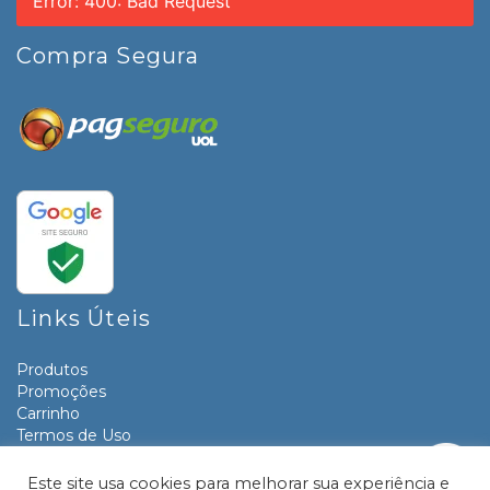
Error: 400: Bad Request
Compra Segura
Links Úteis
Produtos
Promoções
Carrinho
Termos de Uso
Informativos
Contato
Este site usa cookies para melhorar sua experiência e