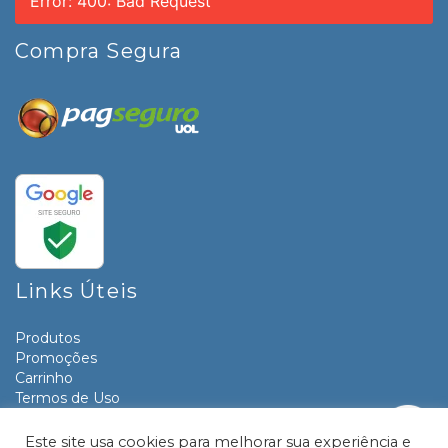
Error: 400: Bad Request
Compra Segura
Links Úteis
Produtos
Promoções
Carrinho
Termos de Uso
Informativos
Contato
Este site usa cookies para melhorar sua experiência e