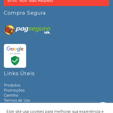
Error: 400: Bad Request
Compra Segura
Links Úteis
Produtos
Promoções
Carrinho
Termos de Uso
Informativos
Contato
Este site usa cookies para melhorar sua experiência e