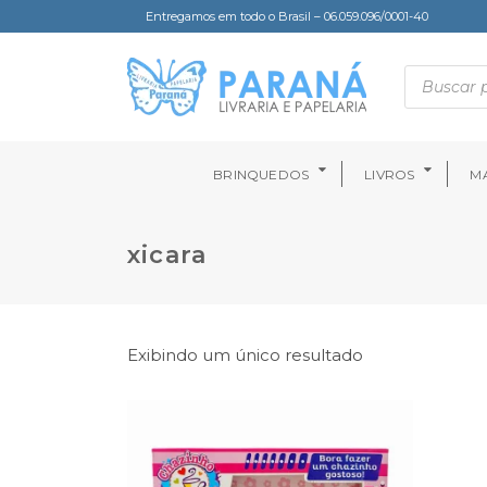
Entregamos em todo o Brasil – 06.059.096/0001-40
BRINQUEDOS
LIVROS
MA
xicara
Exibindo um único resultado