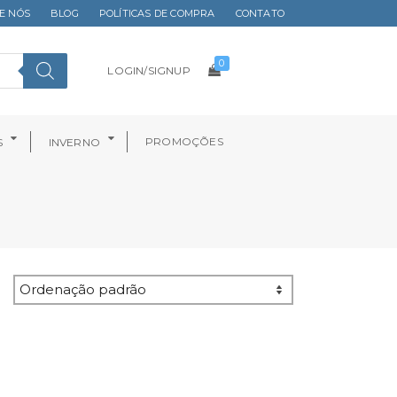
E NÓS
BLOG
POLÍTICAS DE COMPRA
CONTATO
0
LOGIN/SIGNUP
PROMOÇÕES
S
INVERNO