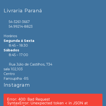
Livraria Paraná
54-3261-3667
54.99214-8823
Horários
Segunda á Sexta
8:45 – 18:30
Sábados
8:45 – 17:00
Rua Júlio de Castilhos, 734
sala 102,103
Centro
Farroupilha -RS
Instagram
Error: 400: Bad Request
SyntaxError: Unexpected token < in JSON at