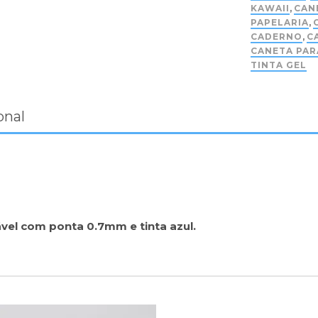
KAWAII
,
CAN
PAPELARIA
,
CADERNO
,
C
CANETA PAR
TINTA GEL
onal
vel com ponta 0.7mm e tinta azul.