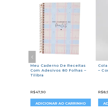
a +
Meu Caderno De Receitas
Cola
vos –
Com Adesivos 80 Folhas –
– Co
Tilibra
R$
47,90
R$
8,
ÕES
ADICIONAR AO CARRINHO
AD