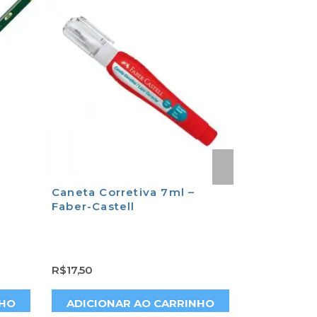
Caneta Corretiva 7ml –
Caneta Cor
Faber-Castell
Faber Cast
R$
17,50
R$
10,90
NHO
ADICIONAR AO CARRINHO
ADICION