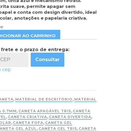
m, tinta azul e mecanismo retrátil.
rita suave, permite apagar sem
 papel e conta com design divertido, ideal
colar, anotações e papelaria criativa.
ue
DICIONAR AO CARRINHO
 frete e o prazo de entrega:
Consultar
u cep
ANETA
,
MATERIAL DE ESCRITÓRIO
,
MATERIAL
A 0.7MM
,
CANETA APAGÁVEL TRIS
,
CANETA
VEL
,
CANETA CRIATIVA
,
CANETA DIVERTIDA
,
OLAR
,
CANETA FOFA
,
CANETA GEL
ANETA GEL AZUL
,
CANETA GEL TRIS
,
CANETA