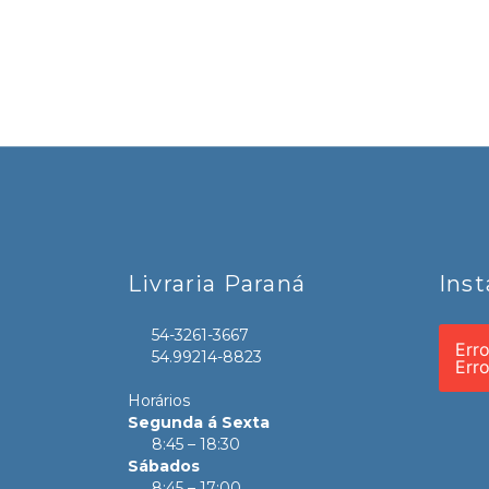
Livraria Paraná
Ins
54-3261-3667
Err
54.99214-8823
Err
Horários
Segunda á Sexta
8:45 – 18:30
Sábados
8:45 – 17:00