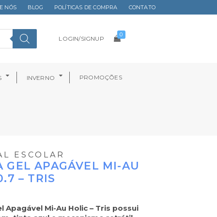
E NÓS
BLOG
POLÍTICAS DE COMPRA
CONTATO
0
LOGIN/SIGNUP
PROMOÇÕES
S
INVERNO
AL ESCOLAR
 GEL APAGÁVEL MI-AU
.7 – TRIS
l Apagável Mi-Au Holic – Tris possui