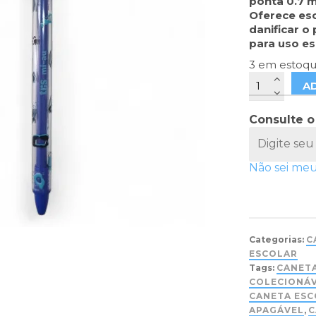
ponta 0.7 m
Oferece esc
danificar o
para uso es
3 em estoq
A
Consulte o
Não sei me
Categorias:
C
ESCOLAR
Tags:
CANET
COLECIONÁ
CANETA ESC
APAGÁVEL
,
C