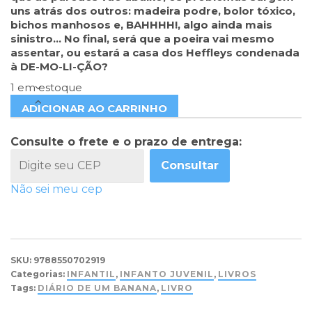
uns atrás dos outros: madeira podre, bolor tóxico,
bichos manhosos e, BAHHHH!, algo ainda mais
sinistro… No final, será que a poeira vai mesmo
assentar, ou estará a casa dos Heffleys condenada
à DE-MO-LI-ÇÃO?
1 em estoque
ADICIONAR AO CARRINHO
Consulte o frete e o prazo de entrega:
Consultar
Não sei meu cep
SKU:
9788550702919
Categorias:
INFANTIL
,
INFANTO JUVENIL
,
LIVROS
Tags:
DIÁRIO DE UM BANANA
,
LIVRO