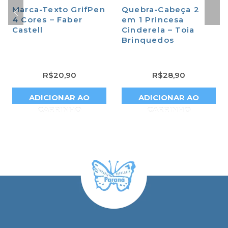
Marca-Texto GrifPen
Quebra-Cabeça 2
4 Cores – Faber
em 1 Princesa
Castell
Cinderela – Toia
Brinquedos
R$
20,90
R$
28,90
ADICIONAR AO
ADICIONAR AO
CARRINHO
CARRINHO