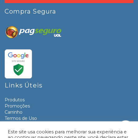
Compra Segura
Links Úteis
Produtos
Promoções
Carrinho
Termos de Uso
Informativos
Contato
Este site usa cookies para melhorar sua experiência e
ao continuar navegando neste site, você declara estar