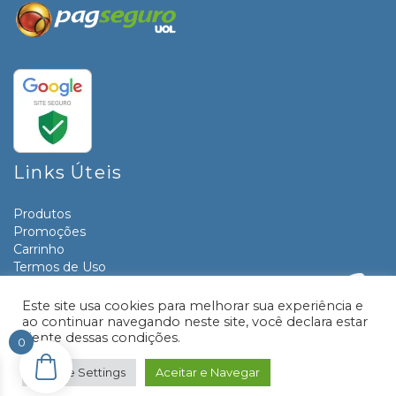
Links Úteis
Produtos
Promoções
Carrinho
Termos de Uso
Informativos
Contato
Este site usa cookies para melhorar sua experiência e
ao continuar navegando neste site, você declara estar
ciente dessas condições.
0
© 2026 Livraria e Papelaria Paraná | Desenvolvido por:
TRONIC SITES
Cookie Settings
Aceitar e Navegar