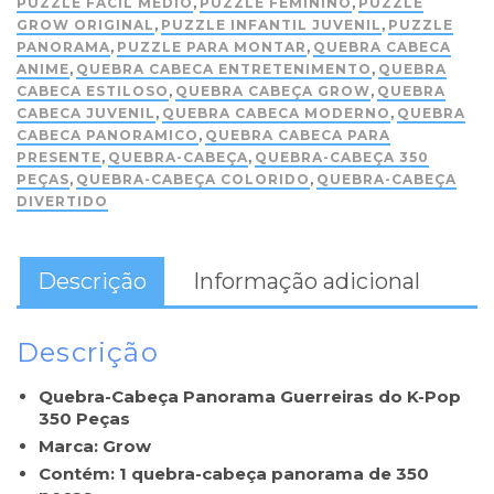
PUZZLE FACIL MEDIO
,
PUZZLE FEMININO
,
PUZZLE
GROW ORIGINAL
,
PUZZLE INFANTIL JUVENIL
,
PUZZLE
PANORAMA
,
PUZZLE PARA MONTAR
,
QUEBRA CABECA
ANIME
,
QUEBRA CABECA ENTRETENIMENTO
,
QUEBRA
CABECA ESTILOSO
,
QUEBRA CABEÇA GROW
,
QUEBRA
CABECA JUVENIL
,
QUEBRA CABECA MODERNO
,
QUEBRA
CABECA PANORAMICO
,
QUEBRA CABECA PARA
PRESENTE
,
QUEBRA-CABEÇA
,
QUEBRA-CABEÇA 350
PEÇAS
,
QUEBRA-CABEÇA COLORIDO
,
QUEBRA-CABEÇA
DIVERTIDO
Descrição
Informação adicional
Descrição
Quebra-Cabeça Panorama Guerreiras do K-Pop
350 Peças
Marca: Grow
Contém: 1 quebra-cabeça panorama de 350