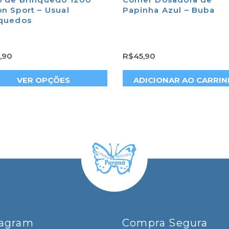
n Sport – Usual
Papinha Azul – Buba
nquedos
,90
R$
45,90
VER OPÇÕES
ADICIONAR AO CARRI
tagram
Compra Segura