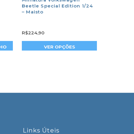
Beetle Special Edition 1/24
Eletrônico
– Maisto
R$
224,90
R$
268,00
NHO
VER OPÇÕES
ADICION
Links Úteis