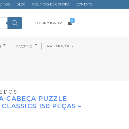
E NÓS
BLOG
POLÍTICAS DE COMPRA
CONTATO
0
LOGIN/SIGNUP
PROMOÇÕES
S
INVERNO
EDOS
A-CABEÇA PUZZLE
 CLASSICS 150 PEÇAS –
0