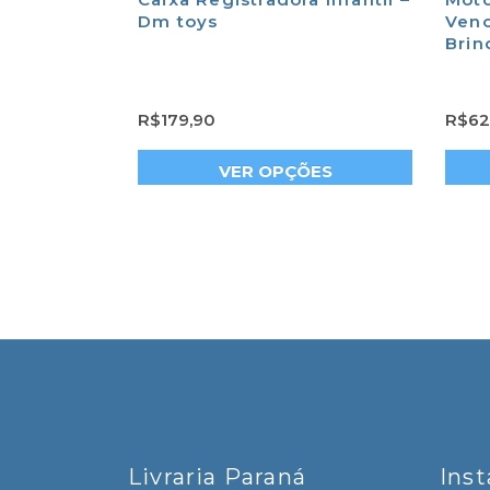
em 1 –
Dm toys
Veno
Bri
R$
179,90
R$
62
CARRINHO
VER OPÇÕES
Livraria Paraná
Ins