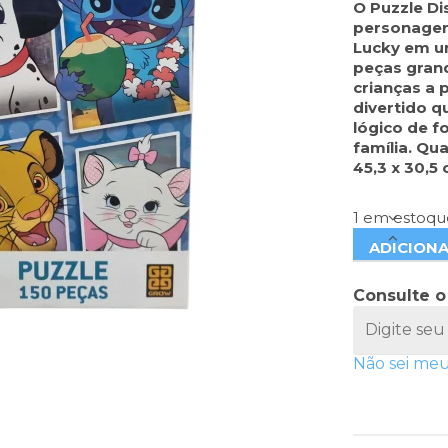
O Puzzle Di
personagens
Lucky em um
peças grand
crianças a 
divertido q
lógico de f
família. Q
45,3 x 30,5
1 em estoqu
ADICION
Consulte o
Não sei me