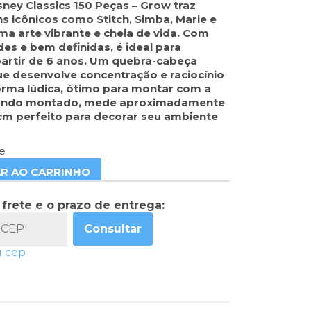
sney Classics 150 Peças – Grow traz
 icônicos como Stitch, Simba, Marie e
a arte vibrante e cheia de vida
. Com
es e bem definidas, é ideal para
partir de 6 anos. Um quebra-cabeça
ue desenvolve concentração e raciocínio
orma lúdica, ótimo para montar com a
uando montado, mede aproximadamente
 cm perfeito para decorar seu ambiente
e
AR AO CARRINHO
 frete e o prazo de entrega:
Consultar
u cep