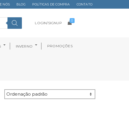
E NÓS
BLOG
POLÍTICAS DE COMPRA
CONTATO
0
LOGIN/SIGNUP
PROMOÇÕES
S
INVERNO