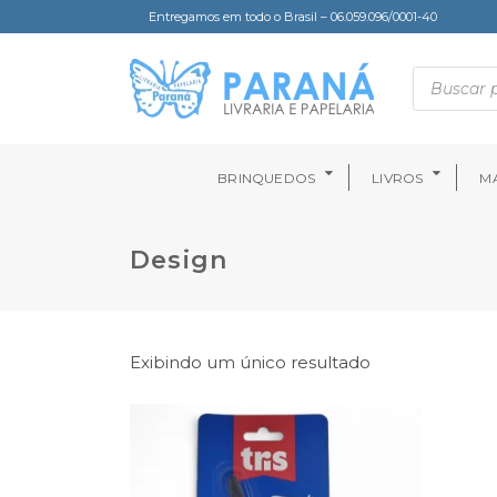
Entregamos em todo o Brasil – 06.059.096/0001-40
BRINQUEDOS
LIVROS
MA
Design
Exibindo um único resultado