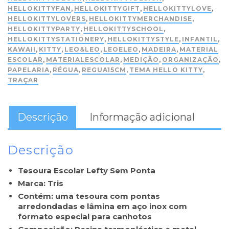
HELLOKITTYFAN
,
HELLOKITTYGIFT
,
HELLOKITTYLOVE
,
HELLOKITTYLOVERS
,
HELLOKITTYMERCHANDISE
,
HELLOKITTYPARTY
,
HELLOKITTYSCHOOL
,
HELLOKITTYSTATIONERY
,
HELLOKITTYSTYLE
,
INFANTIL
,
KAWAII
,
KITTY
,
LEO&LEO
,
LEOELEO
,
MADEIRA
,
MATERIAL
ESCOLAR
,
MATERIALESCOLAR
,
MEDIÇÃO
,
ORGANIZAÇÃO
,
PAPELARIA
,
RÉGUA
,
REGUA15CM
,
TEMA HELLO KITTY
,
TRAÇAR
Descrição
Informação adicional
Descrição
Tesoura Escolar Lefty Sem Ponta
Marca: Tris
Contém: uma tesoura com pontas
arredondadas e lâmina em aço inox com
formato especial para canhotos