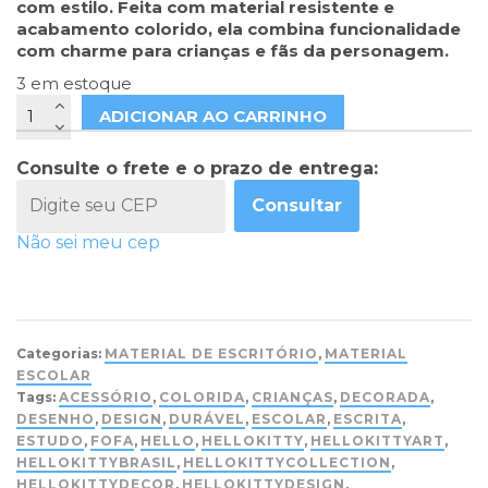
com estilo. Feita com material resistente e
acabamento colorido, ela combina funcionalidade
com charme para crianças e fãs da personagem.
3 em estoque
ADICIONAR AO CARRINHO
Consulte o frete e o prazo de entrega:
Consultar
Não sei meu cep
Categorias:
MATERIAL DE ESCRITÓRIO
,
MATERIAL
ESCOLAR
Tags:
ACESSÓRIO
,
COLORIDA
,
CRIANÇAS
,
DECORADA
,
DESENHO
,
DESIGN
,
DURÁVEL
,
ESCOLAR
,
ESCRITA
,
ESTUDO
,
FOFA
,
HELLO
,
HELLOKITTY
,
HELLOKITTYART
,
HELLOKITTYBRASIL
,
HELLOKITTYCOLLECTION
,
HELLOKITTYDECOR
,
HELLOKITTYDESIGN
,