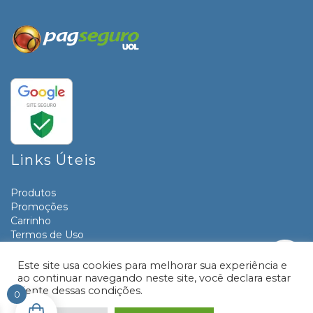
Links Úteis
Produtos
Promoções
Carrinho
Termos de Uso
Informativos
Contato
Este site usa cookies para melhorar sua experiência e
ao continuar navegando neste site, você declara estar
ciente dessas condições.
0
© 2026 Livraria e Papelaria Paraná | Desenvolvido por:
TRONIC SITES