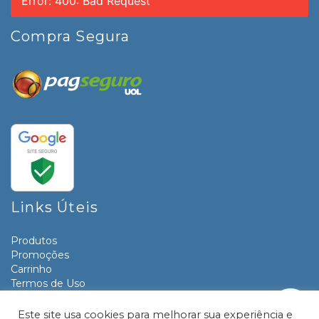
Error: 400: Bad Request
Compra Segura
Links Úteis
Produtos
Promoções
Carrinho
Termos de Uso
Informativos
Contato
Este site usa cookies para melhorar sua experiência e