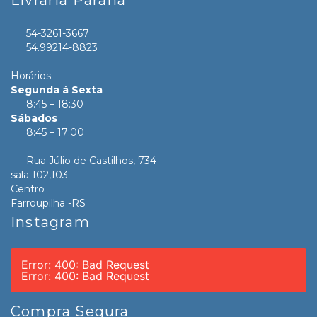
54-3261-3667
54.99214-8823
Horários
Segunda á Sexta
8:45 – 18:30
Sábados
8:45 – 17:00
Rua Júlio de Castilhos, 734
sala 102,103
Centro
Farroupilha -RS
Instagram
Error: 400: Bad Request
Error: 400: Bad Request
Compra Segura