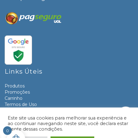
Links Úteis
Produtos
Promoções
Carrinho
Termos de Uso
Informativos
Contato
Este site usa cookies para melhorar sua experiência e
ao continuar navegando neste site, você declara estar
ciente dessas condições.
0
© 2026 Livraria e Papelaria Paraná | Desenvolvido por:
TRONIC SITES