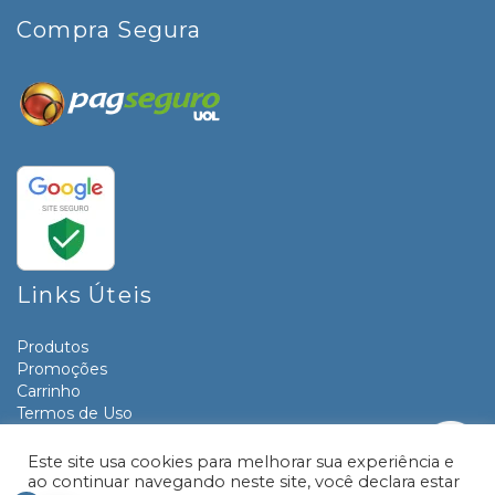
Compra Segura
Links Úteis
Produtos
Promoções
Carrinho
Termos de Uso
Informativos
Contato
Este site usa cookies para melhorar sua experiência e
ao continuar navegando neste site, você declara estar