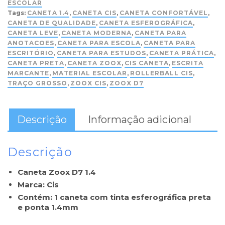
ESCOLAR
Tags:
CANETA 1.4
,
CANETA CIS
,
CANETA CONFORTÁVEL
,
CANETA DE QUALIDADE
,
CANETA ESFEROGRÁFICA
,
CANETA LEVE
,
CANETA MODERNA
,
CANETA PARA
ANOTACOES
,
CANETA PARA ESCOLA
,
CANETA PARA
ESCRITÓRIO
,
CANETA PARA ESTUDOS
,
CANETA PRÁTICA
,
CANETA PRETA
,
CANETA ZOOX
,
CIS CANETA
,
ESCRITA
MARCANTE
,
MATERIAL ESCOLAR
,
ROLLERBALL CIS
,
TRAÇO GROSSO
,
ZOOX CIS
,
ZOOX D7
Descrição
Informação adicional
Descrição
Caneta Zoox D7 1.4
Marca: Cis
Contém: 1 caneta com tinta esferográfica preta
e ponta 1.4mm