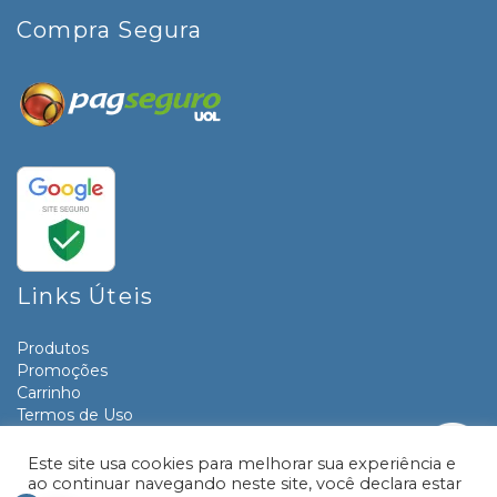
Compra Segura
Links Úteis
Produtos
Promoções
Carrinho
Termos de Uso
Informativos
Contato
Este site usa cookies para melhorar sua experiência e
ao continuar navegando neste site, você declara estar