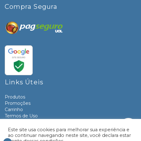
Compra Segura
Links Úteis
Produtos
Promoções
Carrinho
Termos de Uso
Informativos
Contato
Este site usa cookies para melhorar sua experiência e
ao continuar navegando neste site, você declara estar