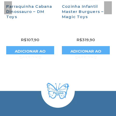
Barraquinha Cabana
Cozinha Infantil
Dinossauro – DM
Master Burguers –
Toys
Magic Toys
R$
107,90
R$
319,90
ADICIONAR AO
ADICIONAR AO
CARRINHO
CARRINHO