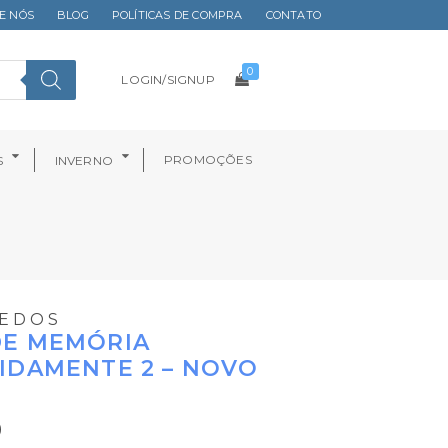
E NÓS
BLOG
POLÍTICAS DE COMPRA
CONTATO
0
LOGIN/SIGNUP
PROMOÇÕES
S
INVERNO
EDOS
DE MEMÓRIA
IDAMENTE 2 – NOVO
0