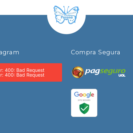
tagram
Compra Segura
or: 400: Bad Request
or: 400: Bad Request