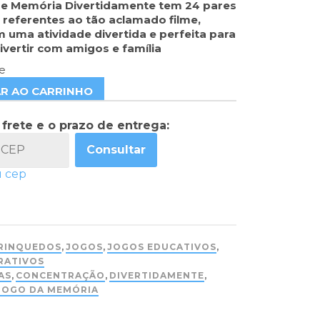
de Memória Divertidamente tem 24 pares
referentes ao tão aclamado filme,
 uma atividade divertida e perfeita para
divertir com amigos e família
e
AR AO CARRINHO
 frete e o prazo de entrega:
Consultar
u cep
RINQUEDOS
,
JOGOS
,
JOGOS EDUCATIVOS
,
RATIVOS
AS
,
CONCENTRAÇÃO
,
DIVERTIDAMENTE
,
JOGO DA MEMÓRIA