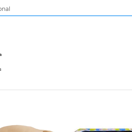
onal
a
s