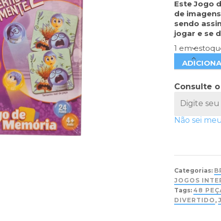
Este Jogo 
de imagens 
sendo assim
jogar e se 
1 em estoqu
ADICION
Consulte o
Não sei me
Categorias:
B
JOGOS INTE
Tags:
48 PEÇ
DIVERTIDO
,