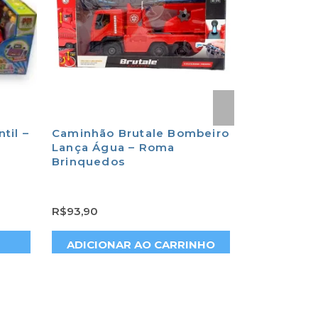
til –
Caminhão Brutale Bombeiro
Colher Do
Lança Água – Roma
Papinha A
Brinquedos
R$
93,90
R$
45,90
ADICIONAR AO CARRINHO
ADICION