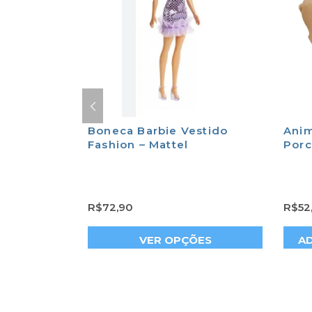
er
Boneca Barbie Vestido
Anim
ma
Fashion – Mattel
Porc
R$
72,90
R$
52
ÕES
VER OPÇÕES
AD