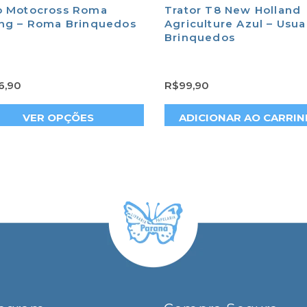
o Motocross Roma
Trator T8 New Holland
ng – Roma Brinquedos
Agriculture Azul – Usua
Brinquedos
6,90
R$
99,90
VER OPÇÕES
ADICIONAR AO CARRI