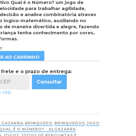
tivo Qual é o Número? um jogo de
elocidade para trabalhar agilidade,
ecisão e analise combinatória atraves
io logico-matemático, auxiliando no
 de maneira divertida e alegre, fazendo
criança tenha conhecimento por cores,
formas.
e
AR AO CARRINHO
 frete e o prazo de entrega:
Consultar
u cep
LGAZARRA
,
BRINQUEDO
,
BRINQUEDOS
,
JOGO
QUAL É O NÚMERO? - ALGAZARRA
S
,
JOGOS
,
JOGOS DE PERGUNTAS E