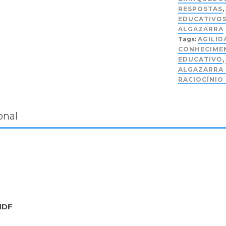
RESPOSTAS
,
EDUCATIVO
ALGAZARRA
Tags:
AGILID
CONHECIME
EDUCATIVO
,
ALGAZARRA
RACIOCÍNIO
onal
MDF