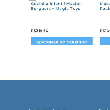
dora Still
Cozinha Infantil Master
Mot
ção – Roma
Burguers – Magic Toys
Raci
R$
319,90
R$
10
CARRINHO
ADICIONAR AO CARRINHO