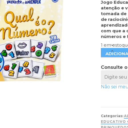
Jogo Educa
atenção e v
tomada de d
de raciocín
aprendizado
com que a 
números e 
1 em estoqu
ADICION
Consulte o
Não sei me
Categorias:
A
EDUCATIVO 
BRINQUEDO