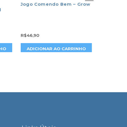
Jogo Comendo Bem – Grow
Teclado Pi
l
Music Ros
R$
46,90
R$
61,00
NHO
ADICIONAR AO CARRINHO
ADICION