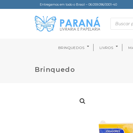
Entregamos em todo o Brasil – 06.059.096/0001-40
BRINQUEDOS
LIVROS
MA
Brinquedo