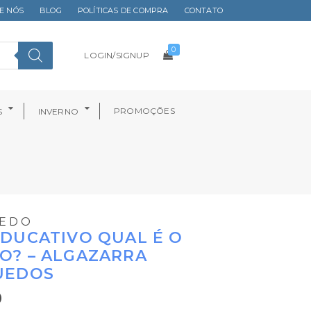
E NÓS
BLOG
POLÍTICAS DE COMPRA
CONTATO
0
LOGIN/SIGNUP
PROMOÇÕES
S
INVERNO
UEDO
DUCATIVO QUAL É O
O? – ALGAZARRA
UEDOS
0