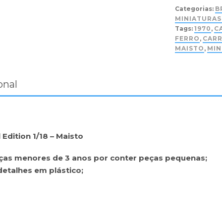
Categorias:
B
MINIATURA
Tags:
1970
,
C
FERRO
,
CAR
MAISTO
,
MIN
onal
Edition 1/18 – Maisto
ças menores de 3 anos por conter peças pequenas;
etalhes em plástico;