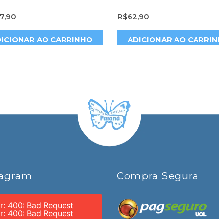
7,90
R$
62,90
ICIONAR AO CARRINHO
ADICIONAR AO CARRI
tagram
Compra Segura
or: 400: Bad Request
or: 400: Bad Request