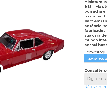
Miniatura 1
1/18 – Mais
borracha e 
o compacto
Car” Americ
potência, 
fabricados 
sua cara de
mundo intei
possui base
1 em estoqu
ADICION
Consulte o
Não sei me