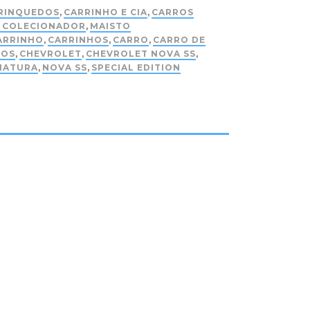
RINQUEDOS
,
CARRINHO E CIA
,
CARROS
S COLECIONADOR
,
MAISTO
ARRINHO
,
CARRINHOS
,
CARRO
,
CARRO DE
ROS
,
CHEVROLET
,
CHEVROLET NOVA SS
,
IATURA
,
NOVA SS
,
SPECIAL EDITION