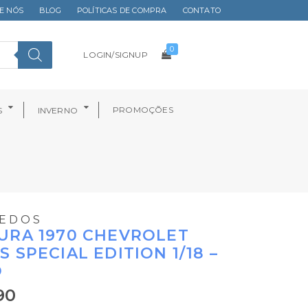
E NÓS
BLOG
POLÍTICAS DE COMPRA
CONTATO
0
LOGIN/SIGNUP
PROMOÇÕES
S
INVERNO
EDOS
URA 1970 CHEVROLET
S SPECIAL EDITION 1/18 –
O
90