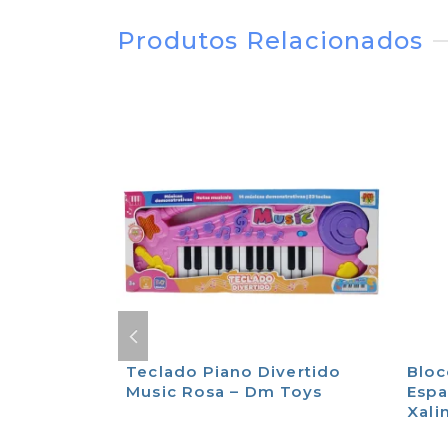
Produtos Relacionados
Tira
Teclado Piano Divertido
Bloc
Brinquedos
Music Rosa – Dm Toys
Espa
Xali