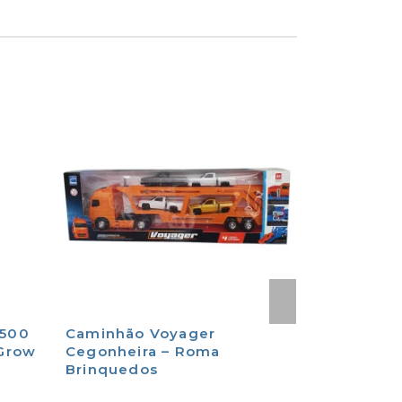
 500
Caminhão Voyager
Puzzle Qu
 Grow
Cegonheira – Roma
Tubarões 1
Brinquedos
– Grow