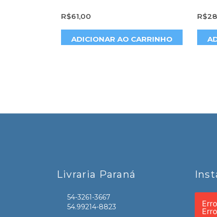
R$
61,00
R$
28
CARRINHO
ADICIONAR AO CARRINHO
AD
Livraria Paraná
Ins
54-3261-3667
Err
54.99214-8823
Err