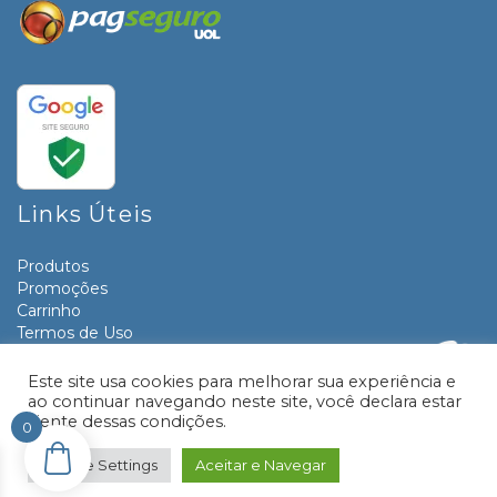
Links Úteis
Produtos
Promoções
Carrinho
Termos de Uso
Informativos
Contato
Este site usa cookies para melhorar sua experiência e
ao continuar navegando neste site, você declara estar
ciente dessas condições.
0
© 2026 Livraria e Papelaria Paraná | Desenvolvido por:
TRONIC SITES
Cookie Settings
Aceitar e Navegar